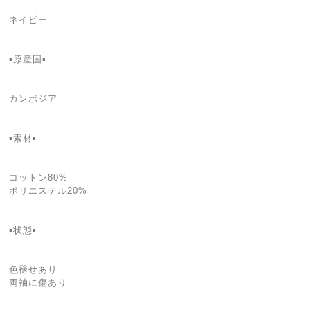
ネイビー
▪️原産国▪️
カンボジア
▪️素材▪️
コットン80%
ポリエステル20%
▪️状態▪️
色褪せあり
両袖に傷あり