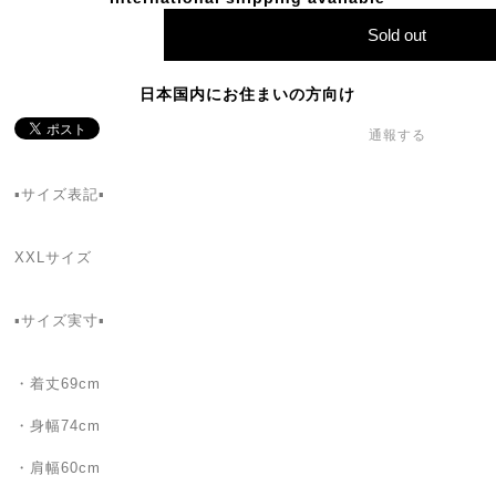
Sold out
日本国内にお住まいの方向け
通報する
▪️サイズ表記▪️
XXLサイズ
▪️サイズ実寸▪️
・着丈69cm
・身幅74cm
・肩幅60cm