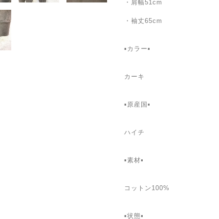
・肩幅51cm
・袖丈65cm
▪カラー▪
カーキ
▪️原産国▪
ハイチ
▪️素材▪
コットン100%
▪️状態▪️