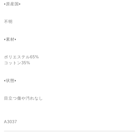
▪️原産国▪
不明
▪️素材▪
ポリエステル65%
コットン35%
▪️状態▪️
目立つ傷や汚れなし
A3037