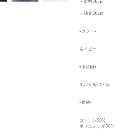
・肩幅56cm
・袖丈56cm
▪カラー▪
ネイビー
▪️原産国▪
エルサルバドル
▪️素材▪
コットン50%
ポリエステル50%