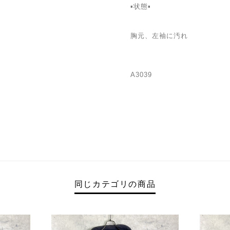
▪️状態▪️
胸元、左袖に汚れ
A3039
同じカテゴリの商品