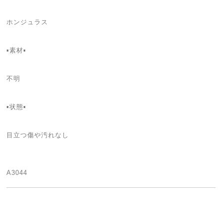
ホンジュラス
▪️素材▪
不明
▪️状態▪️
目立つ傷や汚れなし
A3044