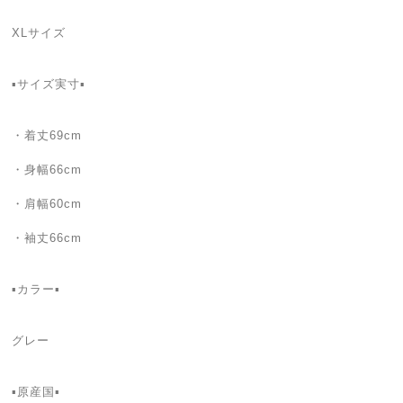
XLサイズ
▪️サイズ実寸▪️
・着丈69cm
・身幅66cm
・肩幅60cm
・袖丈66cm
▪カラー▪
グレー
▪️原産国▪