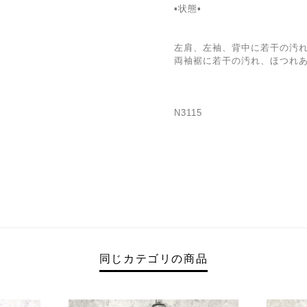
▪状態▪
左肩、左袖、背中に若干の汚
両袖裾に若干の汚れ、ほつれ
N3115
同じカテゴリの商品