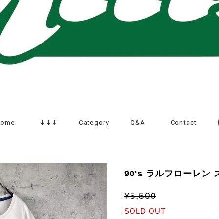
Home
⬇︎⬇︎⬇︎
Category
Q&A
Contact
90's ラルフローレン
¥5,500
SOLD OUT