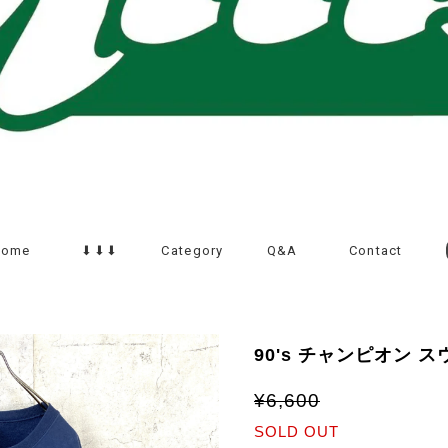
Home
⬇︎⬇︎⬇︎
Category
Q&A
Contact
90's チャンピオン 
¥6,600
SOLD OUT