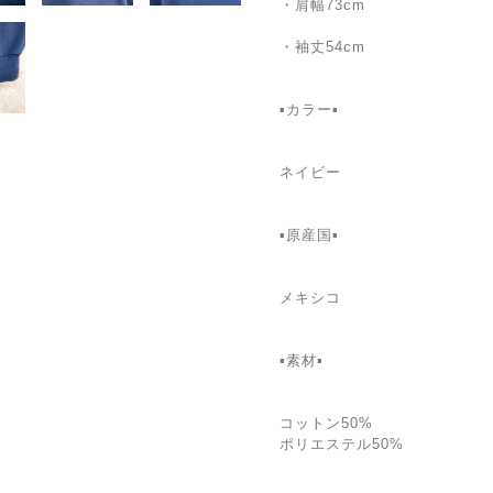
・肩幅73cm
・袖丈54cm
▪カラー▪
ネイビー
▪️原産国▪
メキシコ
▪️素材▪
コットン50%
ポリエステル50%