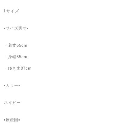
Lサイズ
▪️サイズ実寸▪️
・着丈65cm
・身幅55cm
・ゆき丈87cm
▪カラー▪
ネイビー
▪️原産国▪