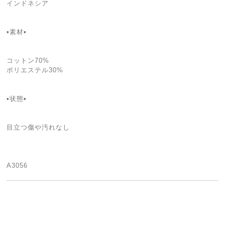
インドネシア
▪️素材▪
コットン70%
ポリエステル30%
▪️状態▪️
目立つ傷や汚れなし
A3056