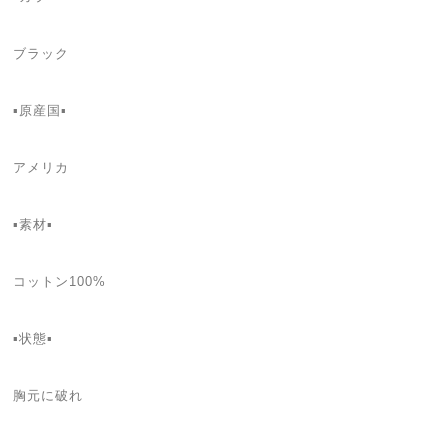
ブラック
▪️原産国▪
アメリカ
▪️素材▪
コットン100%
▪️状態▪️
胸元に破れ