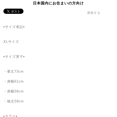
日本国内にお住まいの方向け
通報する
▪️サイズ表記▪
XLサイズ
▪️サイズ実寸▪️
・着丈73cm
・身幅61cm
・肩幅58cm
・袖丈59cm
▪カラー▪