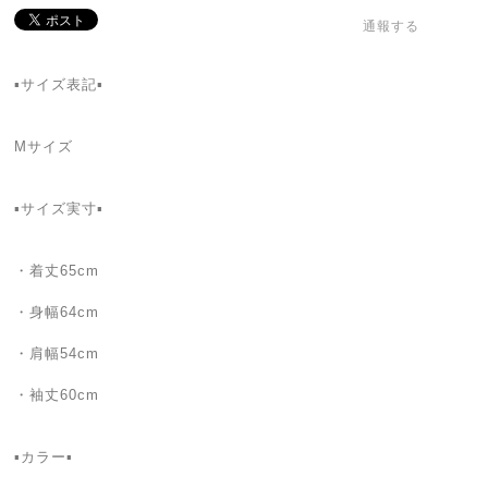
通報する
▪️サイズ表記▪
Mサイズ
▪️サイズ実寸▪️
・着丈65cm
・身幅64cm
・肩幅54cm
・袖丈60cm
▪カラー▪