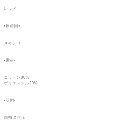
レッド
▪️原産国▪
メキシコ
▪️素材▪
コットン80%
ポリエステル20%
▪️状態▪️
両袖に汚れ