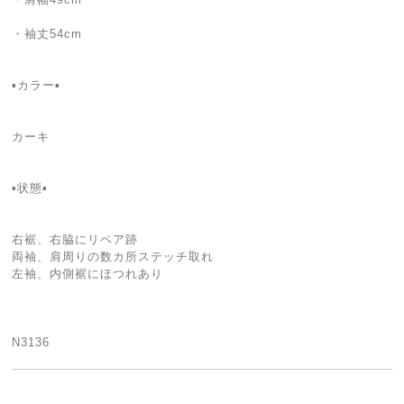
・袖丈54cm
▪️カラー▪️
カーキ
▪️状態▪️
右裾、右脇にリペア跡
両袖、肩周りの数カ所ステッチ取れ
左袖、内側裾にほつれあり
N3136