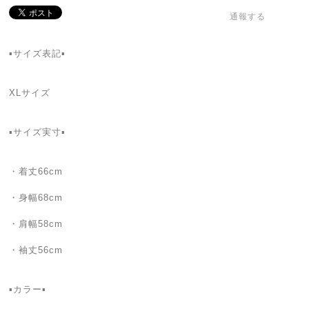
通報する
▪サイズ表記▪
XLサイズ
▪サイズ実寸▪
・着丈66cm
・身幅68cm
・肩幅58cm
・袖丈56cm
▪カラー▪