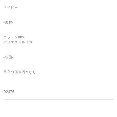
ネイビー
▪素材▪
コットン80%
ポリエステル20%
▪状態▪
目立つ傷や汚れなし
D2476