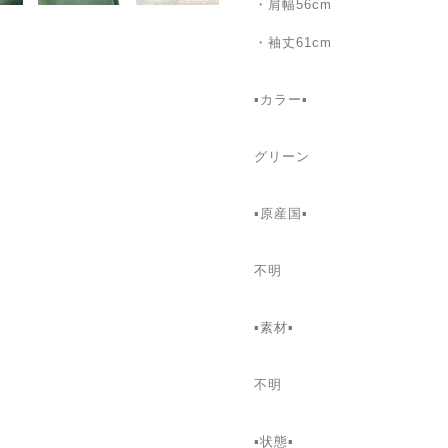
・肩幅56cm
・袖丈61cm
▪カラー▪
グリーン
▪️原産国▪
不明
▪️素材▪
不明
▪️状態▪️