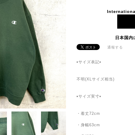
Internationa
日本国内
通報する
▪️サイズ表記▪
不明(XLサイズ相当)
▪️サイズ実寸▪️
・着丈72cm
・身幅63cm