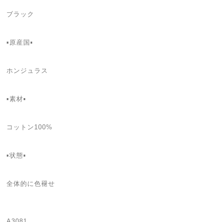
ブラック
▪️原産国▪
ホンジュラス
▪️素材▪
コットン100%
▪️状態▪️
全体的に色褪せ
A3081