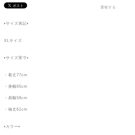
通報する
▪️サイズ表記▪
XLサイズ
▪️サイズ実寸▪️
・着丈77cm
・身幅65cm
・肩幅58cm
・袖丈61cm
▪カラー▪