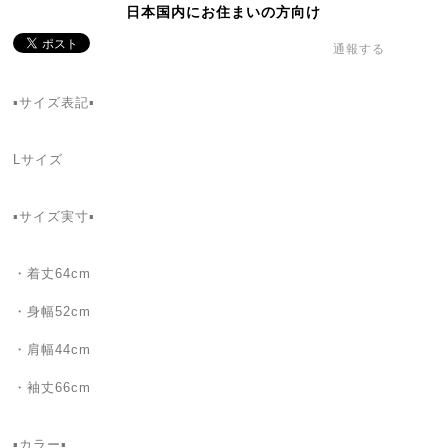
日本国内にお住まいの方向け
通報する
▪️サイズ表記▪
Lサイズ
▪️サイズ実寸▪️
・着丈64cm
・身幅52cm
・肩幅44cm
・袖丈66cm
▪カラー▪