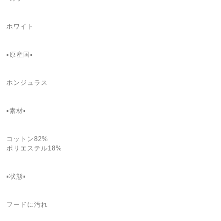
ホワイト
▪️原産国▪
ホンジュラス
▪️素材▪
コットン82%
ポリエステル18%
▪️状態▪️
フードに汚れ