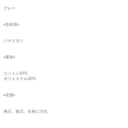
グレー
▪️原産国▪
パキスタン
▪️素材▪
コットン60%
ポリエステル40%
▪️状態▪️
胸元、腹元、右袖に汚れ