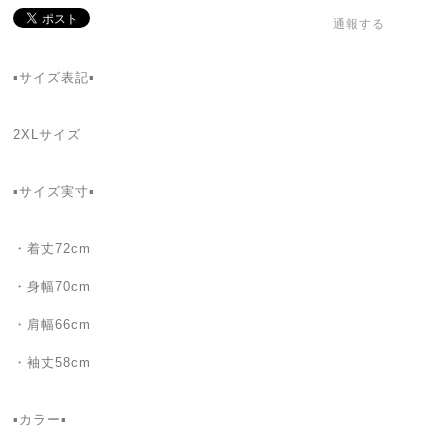
通報する
▪️サイズ表記▪
2XLサイズ
▪️サイズ実寸▪️
・着丈72cm
・身幅70cm
・肩幅66cm
・袖丈58cm
▪カラー▪