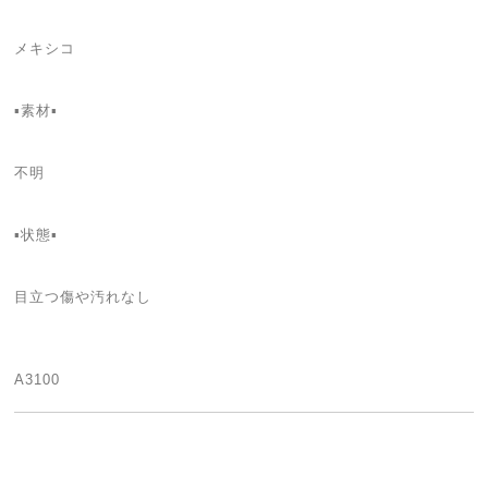
メキシコ
▪️素材▪️
不明
▪️状態▪️
目立つ傷や汚れなし
A3100