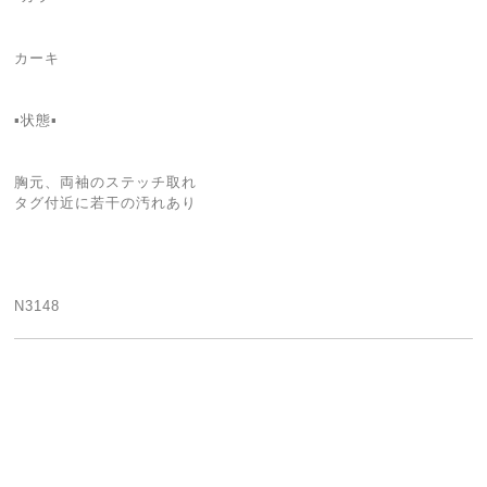
カーキ
▪️状態▪️
胸元、両袖のステッチ取れ
タグ付近に若干の汚れあり
N3148