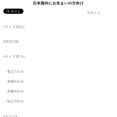
日本国内にお住まいの方向け
通報する
▪️サイズ表記▪️
MEDIUM
▪️サイズ実寸▪️
・着丈71cm
・身幅62cm
・肩幅44cm
・袖丈58cm
▪️カラー▪️