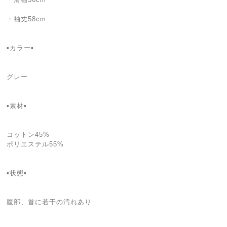
・袖丈58cm
▪カラー▪
グレー
▪素材▪
コットン45%
ポリエステル55%
▪状態▪
腹部、首に若干の汚れあり