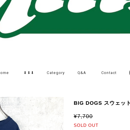
Home
⬇︎⬇︎⬇︎
Category
Q&A
Contact
BIG DOGS スウェ
¥7,700
SOLD OUT