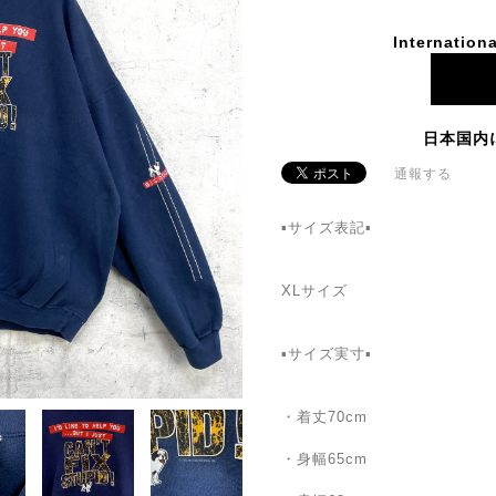
Internationa
日本国内
通報する
▪サイズ表記▪
XLサイズ
▪サイズ実寸▪
・着丈70cm
・身幅65cm