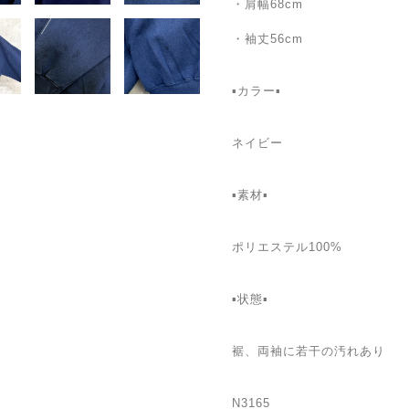
・肩幅68cm
・袖丈56cm
▪カラー▪
ネイビー
▪素材▪
ポリエステル100%
▪状態▪
裾、両袖に若干の汚れあり
N3165