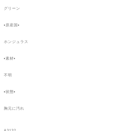
グリーン
▪️原産国▪️
ホンジュラス
▪️素材▪️
不明
▪️状態▪️
胸元に汚れ
A3132