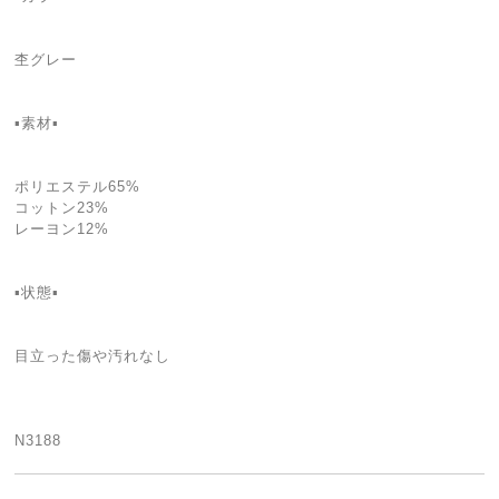
杢グレー
▪️素材▪️
ポリエステル65%
コットン23%
レーヨン12%
▪️状態▪️
目立った傷や汚れなし
N3188