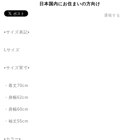
日本国内にお住まいの方向け
通報する
▪️サイズ表記▪️
Lサイズ
▪️サイズ実寸▪️
・着丈70cm
・身幅62cm
・肩幅60cm
・袖丈55cm
▪️カラー▪️