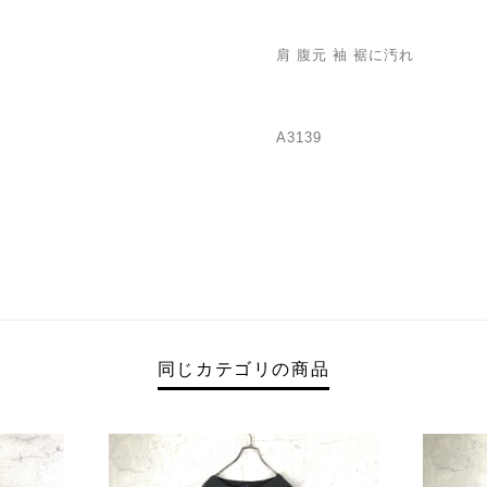
肩 腹元 袖 裾に汚れ
A3139
同じカテゴリの商品