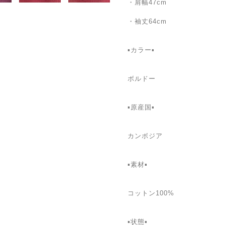
・肩幅47cm
・袖丈64cm
▪️カラー▪️
ボルドー
▪️原産国▪️
カンボジア
▪️素材▪️
コットン100%
▪️状態▪️