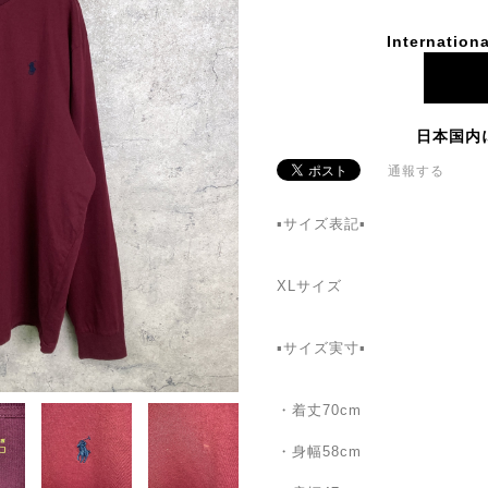
Internationa
日本国内
通報する
▪️サイズ表記▪️
XLサイズ
▪️サイズ実寸▪️
・着丈70cm
・身幅58cm