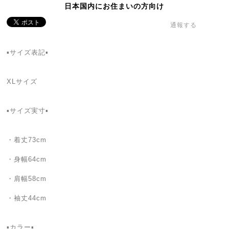
日本国内にお住まいの方向け
通報する
▪️サイズ表記▪️
XLサイズ
▪️サイズ実寸▪️
・着丈73cm
・身幅64cm
・肩幅58cm
・袖丈44cm
▪️カラー▪️