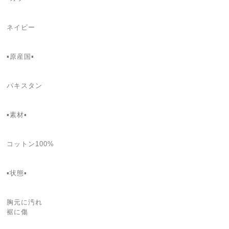
ネイビー
▪️原産国▪️
パキスタン
▪️素材▪️
コットン100%
▪️状態▪️
胸元に汚れ
裾に傷