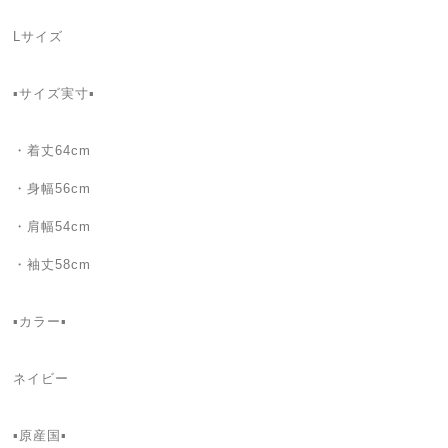
Lサイズ
▪️サイズ実寸▪️
・着丈64cm
・身幅56cm
・肩幅54cm
・袖丈58cm
▪️カラー▪️
ネイビー
▪️原産国▪️