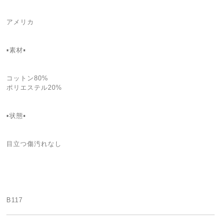
アメリカ
▪️素材▪️
コットン80%
ポリエステル20%
▪️状態▪️
目立つ傷汚れなし
B117