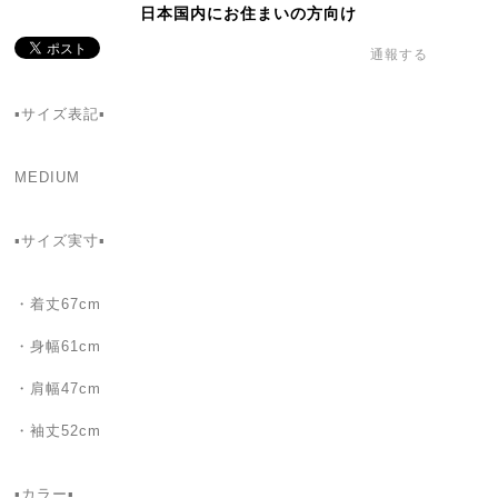
日本国内にお住まいの方向け
通報する
▪️サイズ表記▪️
MEDIUM
▪️サイズ実寸▪️
・着丈67cm
・身幅61cm
・肩幅47cm
・袖丈52cm
▪️カラー▪️