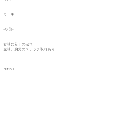
カーキ
▪️状態▪️
右袖に若干の破れ
左袖、胸元のステッチ取れあり
N3191