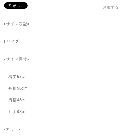
通報する
▪サイズ表記▪
Lサイズ
▪サイズ実寸▪
・着丈67cm
・身幅56cm
・肩幅48cm
・袖丈63cm
▪カラー▪