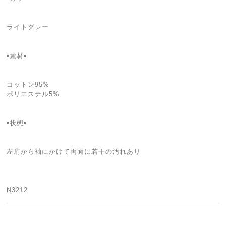
ライトグレー
▪素材▪
コットン95%
ポリエステル5%
▪状態▪
左肩から袖にかけて両面に若干の汚れあり
N3212