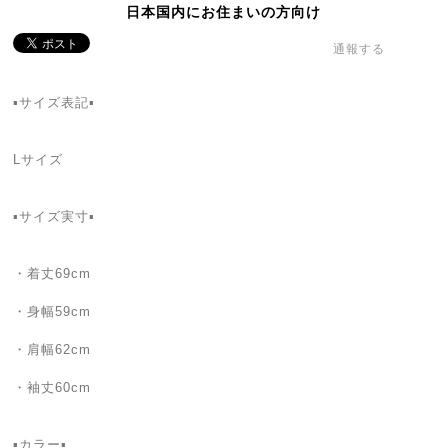
日本国内にお住まいの方向け
通報する
▪サイズ表記▪
Lサイズ
▪サイズ実寸▪
・着丈69cm
・身幅59cm
・肩幅62cm
・袖丈60cm
▪カラー▪