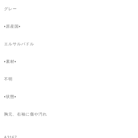
グレー
▪️原産国▪
エルサルバドル
▪️素材▪
不明
▪️状態▪️
胸元、右袖に傷や汚れ
A3167