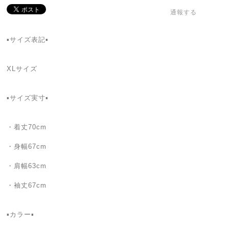
通報する
▪️サイズ表記▪
XLサイズ
▪️サイズ実寸▪️
・着丈70cm
・身幅67cm
・肩幅63cm
・袖丈67cm
▪カラー▪