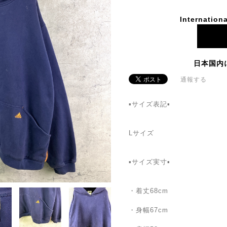
Internationa
日本国内
通報する
▪️サイズ表記▪
Lサイズ
▪️サイズ実寸▪️
・着丈68cm
・身幅67cm