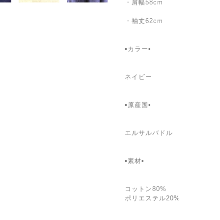
・肩幅58cm
・袖丈62cm
▪カラー▪
ネイビー
▪️原産国▪
エルサルバドル
▪️素材▪
コットン80%
ポリエステル20%