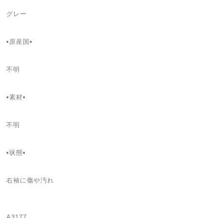
グレー
▪️原産国▪
不明
▪️素材▪
不明
▪️状態▪️
右袖に傷や汚れ
A3177