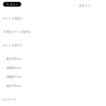
通報する
▪️サイズ表記▪
不明(Lサイズ相当)
▪️サイズ実寸▪️
・着丈66cm
・身幅65cm
・肩幅67cm
・袖丈55cm
▪カラー▪