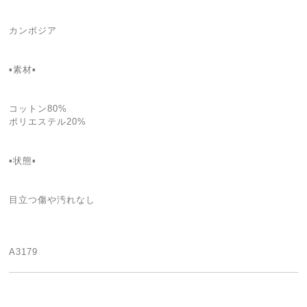
カンボジア
▪️素材▪
コットン80%
ポリエステル20%
▪️状態▪️
目立つ傷や汚れなし
A3179