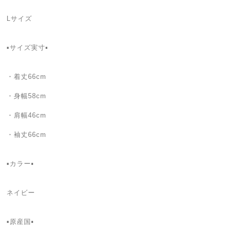
Lサイズ
▪️サイズ実寸▪️
・着丈66cm
・身幅58cm
・肩幅46cm
・袖丈66cm
▪カラー▪
ネイビー
▪️原産国▪