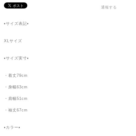
通報する
▪️サイズ表記▪️
XLサイズ
▪️サイズ実寸▪️
・着丈79cm
・身幅63cm
・肩幅51cm
・袖丈67cm
▪️カラー▪️