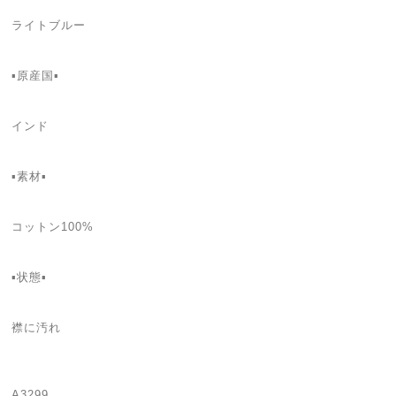
ライトブルー
▪️原産国▪️
インド
▪️素材▪️
コットン100%
▪️状態▪️
襟に汚れ
A3299