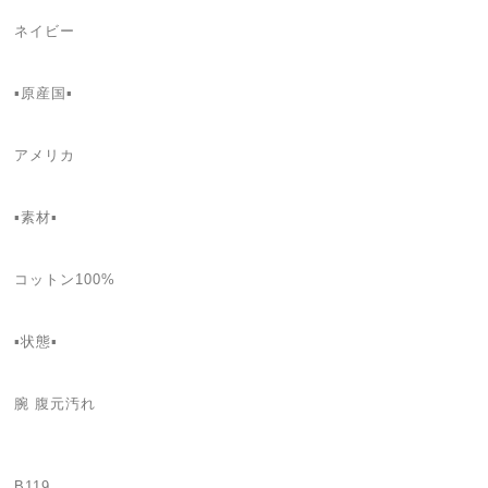
ネイビー
▪️原産国▪️
アメリカ
▪️素材▪️
コットン100%
▪️状態▪️
腕 腹元汚れ
B119