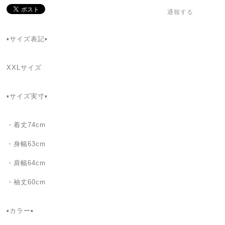
通報する
▪️サイズ表記▪️
XXLサイズ
▪️サイズ実寸▪️
・着丈74cm
・身幅63cm
・肩幅64cm
・袖丈60cm
▪️カラー▪️