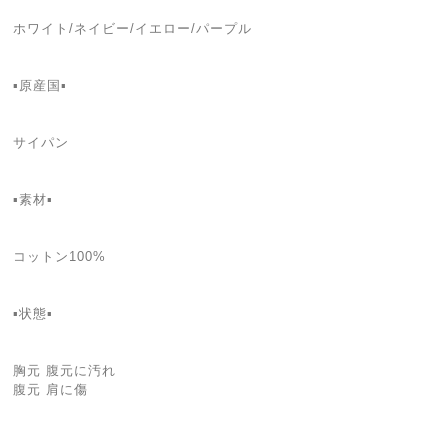
ホワイト/ネイビー/イエロー/パープル
▪️原産国▪️
サイパン
▪️素材▪️
コットン100%
▪️状態▪️
胸元 腹元に汚れ
腹元 肩に傷