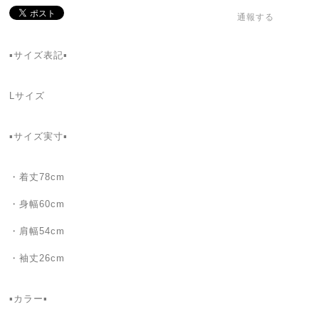
通報する
▪️サイズ表記▪️
Lサイズ
▪️サイズ実寸▪️
・着丈78cm
・身幅60cm
・肩幅54cm
・袖丈26cm
▪️カラー▪️