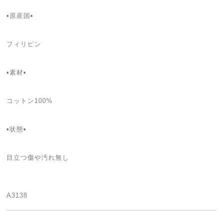
▪️原産国▪️
フィリピン
▪️素材▪️
コットン100%
▪️状態▪️
目立つ傷や汚れ無し
A3138