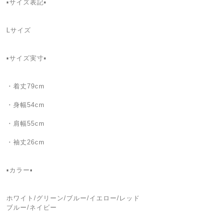
▪️サイズ表記▪️
Lサイズ
▪️サイズ実寸▪️
・着丈79cm
・身幅54cm
・肩幅55cm
・袖丈26cm
▪️カラー▪️
ホワイト/グリーン/ブルー/イエロー/レッド
ブルー/ネイビー