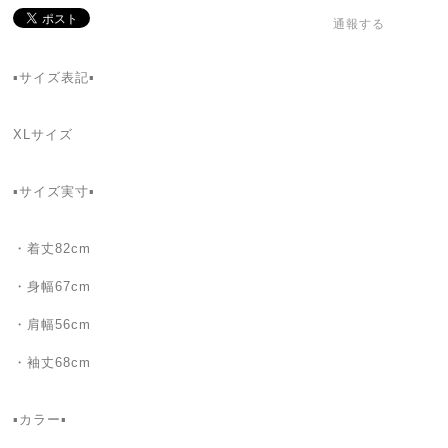
通報する
▪️サイズ表記▪️
XLサイズ
▪️サイズ実寸▪️
・着丈82cm
・身幅67cm
・肩幅56cm
・袖丈68cm
▪️カラー▪️