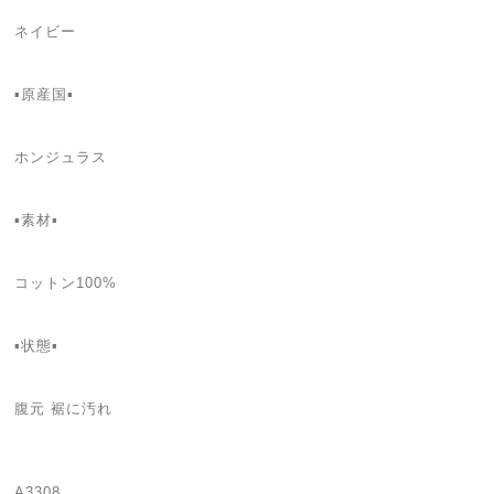
ネイビー
▪️原産国▪️
ホンジュラス
▪️素材▪️
コットン100%
▪️状態▪️
腹元 裾に汚れ
A3308