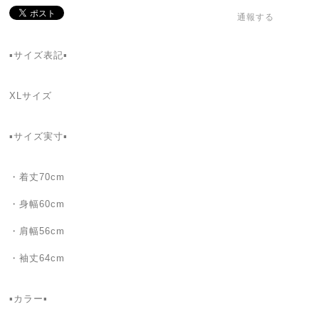
通報する
▪️サイズ表記▪️
XLサイズ
▪️サイズ実寸▪️
・着丈70cm
・身幅60cm
・肩幅56cm
・袖丈64cm
▪️カラー▪️