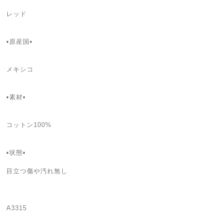
レッド
▪️原産国▪️
メキシコ
▪️素材▪️
コットン100%
▪️状態▪️
目立つ傷や汚れ無し
A3315