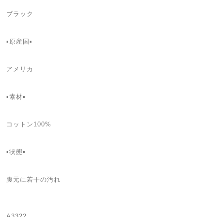
ブラック
▪️原産国▪️
アメリカ
▪️素材▪️
コットン100%
▪️状態▪️
腹元に若干の汚れ
A3322