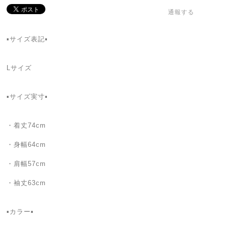
通報する
▪️サイズ表記▪️
Lサイズ
▪️サイズ実寸▪️
・着丈74cm
・身幅64cm
・肩幅57cm
・袖丈63cm
▪️カラー▪️