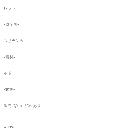
レッド
▪原産国▪
スリランカ
▪素材▪
不明
▪状態▪
胸元 背中に汚れあり
A3326