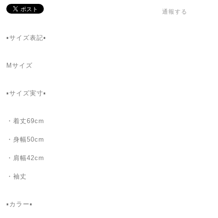
通報する
▪サイズ表記▪
Mサイズ
▪サイズ実寸▪
・着丈69cm
・身幅50cm
・肩幅42cm
・袖丈
▪カラー▪