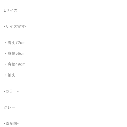
Lサイズ
▪サイズ実寸▪
・着丈72cm
・身幅56cm
・肩幅49cm
・袖丈
▪カラー▪
グレー
▪原産国▪