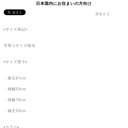
日本国内にお住まいの方向け
通報する
▪サイズ表記▪
不明 Lサイズ相当
▪サイズ実寸▪
・着丈67cm
・身幅63cm
・肩幅70cm
・袖丈53cm
▪カラー▪︎