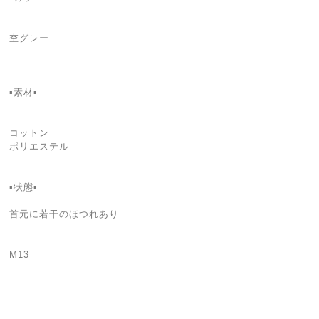
杢グレー
▪素材▪︎
コットン
ポリエステル
▪状態▪
首元に若干のほつれあり
M13