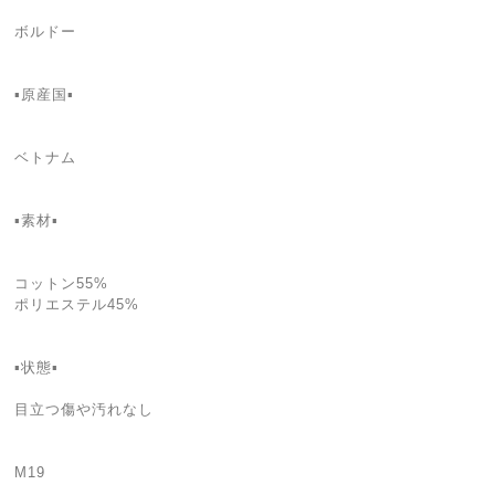
ボルドー
▪原産国▪
ベトナム
▪素材▪
コットン55%
ポリエステル45%
▪状態▪
目立つ傷や汚れなし
M19