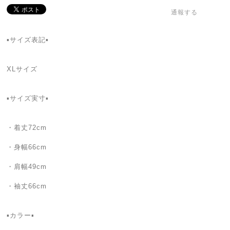
通報する
▪サイズ表記▪
XLサイズ
▪サイズ実寸▪
・着丈72cm
・身幅66cm
・肩幅49cm
・袖丈66cm
▪カラー▪