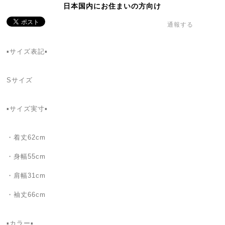
日本国内にお住まいの方向け
通報する
▪サイズ表記▪
Sサイズ
▪サイズ実寸▪
・着丈62cm
・身幅55cm
・肩幅31cm
・袖丈66cm
▪カラー▪