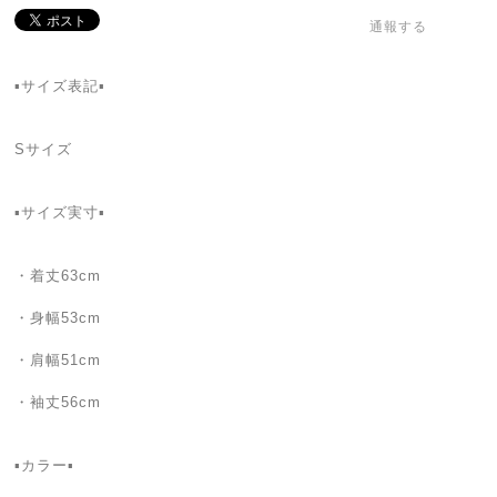
通報する
▪サイズ表記▪
Sサイズ
▪サイズ実寸▪
・着丈63cm
・身幅53cm
・肩幅51cm
・袖丈56cm
▪カラー▪