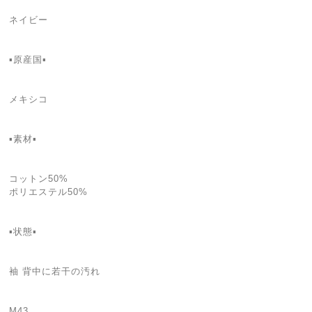
ネイビー
▪原産国▪
メキシコ
▪素材▪
コットン50%
ポリエステル50%
▪状態▪
袖 背中に若干の汚れ
M43