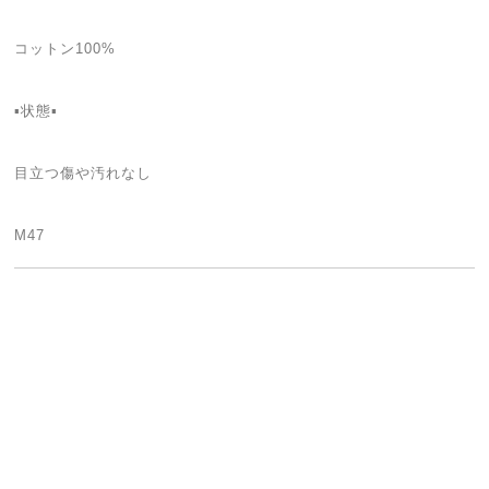
コットン100%
▪状態▪
目立つ傷や汚れなし
M47