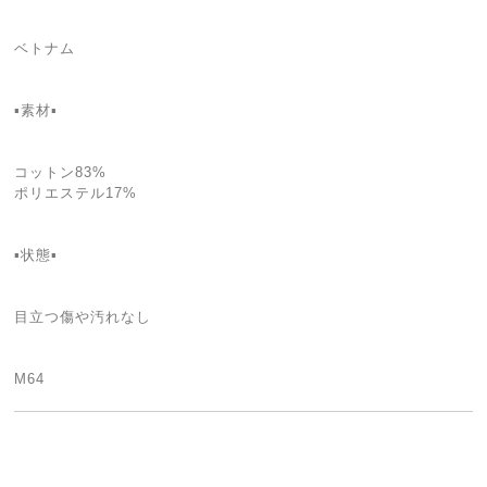
ベトナム
▪素材▪
コットン83%
ポリエステル17%
▪状態▪
目立つ傷や汚れなし
M64