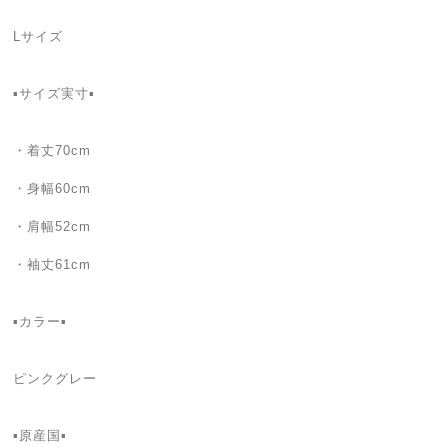
Lサイズ
▪サイズ実寸▪
・着丈70cm
・身幅60cm
・肩幅52cm
・袖丈61cm
▪カラー▪
ピンクグレー
▪原産国▪