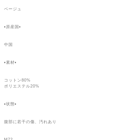
ベージュ
▪原産国▪
中国
▪素材▪
コットン80%
ポリエステル20%
▪状態▪
腹部に若干の傷、汚れあり
M72